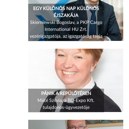
EGY KÜLÖNÖS NAP KÜLÖNÖS
ÉJSZAKÁJA
Skierniewski Bogoslav, a PKP Cargo
International HU Zrt.
vezérigazgatója, az igazgatóság tagja
PÁNIK A REPÜLŐTÉREN
Máté Szilvia, a BD-Expo Kft.
tulajdonos-ügyvezetője