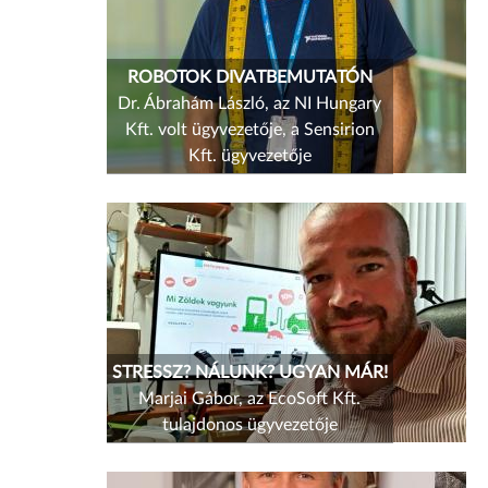
ROBOTOK DIVATBEMUTATÓN
Dr. Ábrahám László, az NI Hungary
Kft. volt ügyvezetője, a Sensirion
Kft. ügyvezetője
STRESSZ? NÁLUNK? UGYAN MÁR!
Marjai Gábor, az EcoSoft Kft.
tulajdonos ügyvezetője