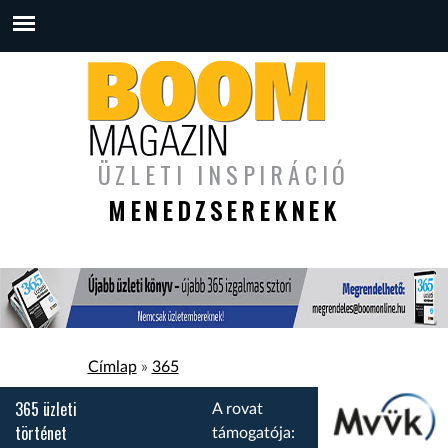
ÜZLETI INSPIRÁCIÓ
MENEDZSEREKNEK
Jelenlegi hely
Címlap
»
365
365 üzleti
A rovat
történet
támogatója: