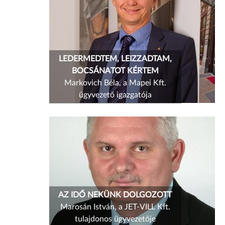
LEDERMEDTEM, LEIZZADTAM,
BOCSÁNATOT KÉRTEM
Markovich Béla, a Mapei Kft.
ügyvezető igazgatója
AZ IDŐ NEKÜNK DOLGOZOTT
Marosán István, a JET-VILL Kft.
tulajdonos ügyvezetője