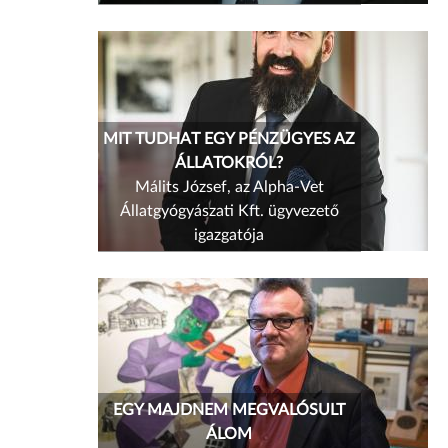
MIT TUDHAT EGY PÉNZÜGYES AZ
ÁLLATOKRÓL?
Málits József, az Alpha-Vet
Állatgyógyászati Kft. ügyvezető
igazgatója
EGY MAJDNEM MEGVALÓSULT
ÁLOM