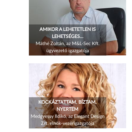
AMIKOR A LEHETETLEN IS
LEHETSÉGES…
Máthé Zoltán, az M&L-Sec Kft.
ügyvezető igazgatója
KOCKÁZTATTAM, BÍZTAM,
NYERTEM
Medgyessy Ildikó, az Elegant Design
Zrt. elnök-vezérigazgatója