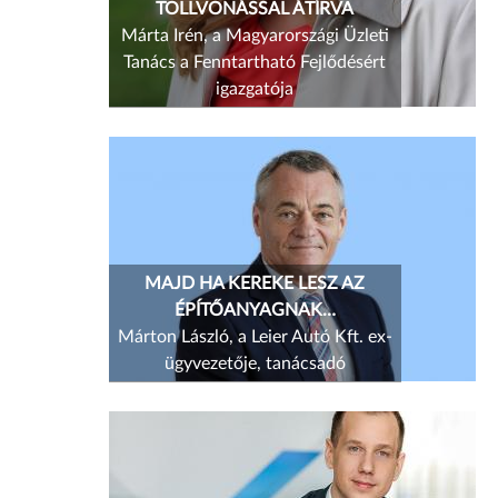
TOLLVONÁSSAL ÁTÍRVA
Márta Irén, a Magyarországi Üzleti
Tanács a Fenntartható Fejlődésért
igazgatója
MAJD HA KEREKE LESZ AZ
ÉPÍTŐANYAGNAK…
Márton László, a Leier Autó Kft. ex-
ügyvezetője, tanácsadó