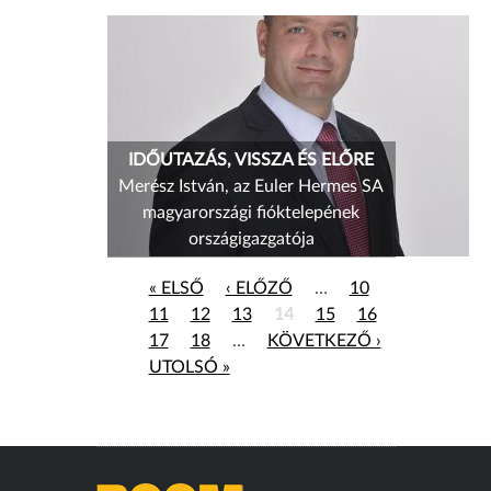
IDŐUTAZÁS, VISSZA ÉS ELŐRE
Merész István, az Euler Hermes SA
magyarországi fióktelepének
országigazgatója
Oldalak
« ELSŐ
‹ ELŐZŐ
…
10
11
12
13
14
15
16
17
18
…
KÖVETKEZŐ ›
UTOLSÓ »