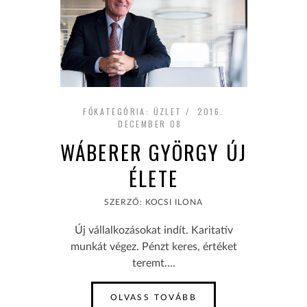
FŐKATEGÓRIA:
ÜZLET
2016.
DECEMBER 08
WÁBERER GYÖRGY ÚJ
ÉLETE
SZERZŐ: KOCSI ILONA
Új vállalkozásokat indít. Karitatív
munkát végez. Pénzt keres, értéket
teremt....
OLVASS TOVÁBB