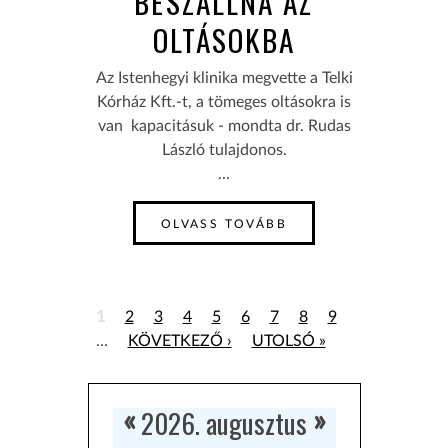
BESZÁLLNA AZ
OLTÁSOKBA
Az Istenhegyi klinika megvette a Telki
Kórház Kft.-t, a tömeges oltásokra is
van kapacitásuk - mondta dr. Rudas
László tulajdonos.
...
OLVASS TOVÁBB
1
2
3
4
5
6
7
8
9
…
KÖVETKEZŐ ›
UTOLSÓ »
2026. augusztus
«
»