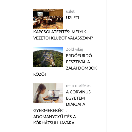
üzlet
ÜZLETI
KAPCSOLATÉPÍTÉS: MELYIK
VEZETŐI KLUBOT VÁLASSZAM?
Zöld világ
ERDŐFÜRDŐ
FESZTIVÁL A
ZALAI DOMBOK
KÖZÖTT
nem mellékes
A CORVINUS
EGYETEM
DIÁKJAI A
GYERMEKEKÉRT .
ADOMÁNYGYŰJTÉS A
KÓRHÁZSULI JAVÁRA