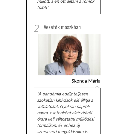
hullott, s én ott álltam a romok
fölött”
2
Vezetők maszkban
Skonda Mária
"A pandémia eddig teljesen
szokatlan kihívások elé állítja a
vállalatokat. Gyakran napról-
napra, esetenként akár óráról-
órára kell változtatni működési
formáikon, és ehhez új
szervezeti megoldásokra is