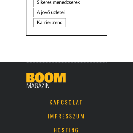
Sikeres menedzserek
A jövő üzletei
Karriertrend
KAPCSOLAT
IMPRESSZUM
HOSTING