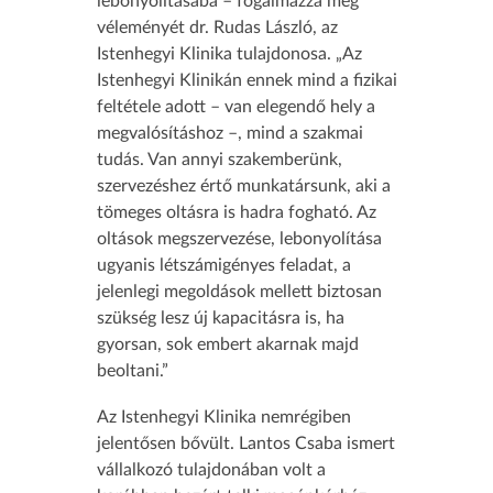
lebonyolításába – fogalmazza meg
véleményét dr. Rudas László, az
Istenhegyi Klinika tulajdonosa. „Az
Istenhegyi Klinikán ennek mind a fizikai
feltétele adott – van elegendő hely a
megvalósításhoz –, mind a szakmai
tudás. Van annyi szakemberünk,
szervezéshez értő munkatársunk, aki a
tömeges oltásra is hadra fogható. Az
oltások megszervezése, lebonyolítása
ugyanis létszámigényes feladat, a
jelenlegi megoldások mellett biztosan
szükség lesz új kapacitásra is, ha
gyorsan, sok embert akarnak majd
beoltani.”
Az Istenhegyi Klinika nemrégiben
jelentősen bővült. Lantos Csaba ismert
vállalkozó tulajdonában volt a