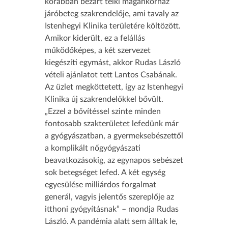
korábban bezárt telki magánkórház
járóbeteg szakrendelője, ami tavaly az
Istenhegyi Klinika területére költözött.
Amikor kiderült, ez a felállás
működőképes, a két szervezet
kiegészíti egymást, akkor Rudas László
vételi ajánlatot tett Lantos Csabának.
Az üzlet megköttetett, így az Istenhegyi
Klinika új szakrendelőkkel bővült.
„Ezzel a bővítéssel szinte minden
fontosabb szakterületet lefedünk már
a gyógyászatban, a gyermeksebészettől
a komplikált nőgyógyászati
beavatkozásokig, az egynapos sebészet
sok betegséget lefed. A két egység
egyesülése milliárdos forgalmat
generál, vagyis jelentős szereplője az
itthoni gyógyításnak” – mondja Rudas
László. A pandémia alatt sem álltak le,