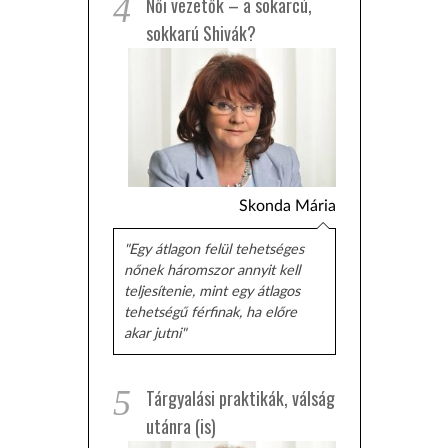
4
Női vezetők – a sokarcú,
sokkarú Shivák?
Skonda Mária
"Egy átlagon felül tehetséges
nőnek háromszor annyit kell
teljesítenie, mint egy átlagos
tehetségű férfinak, ha előre
akar jutni"
5
Tárgyalási praktikák, válság
utánra (is)