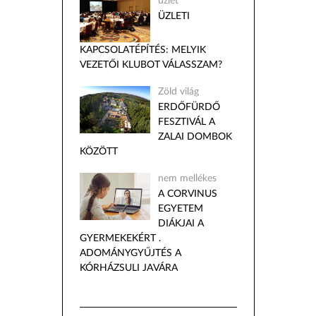
üzlet
ÜZLETI
KAPCSOLATÉPÍTÉS: MELYIK
VEZETŐI KLUBOT VÁLASSZAM?
Zöld világ
ERDŐFÜRDŐ
FESZTIVÁL A
ZALAI DOMBOK
KÖZÖTT
nem mellékes
A CORVINUS
EGYETEM
DIÁKJAI A
GYERMEKEKÉRT .
ADOMÁNYGYŰJTÉS A
KÓRHÁZSULI JAVÁRA