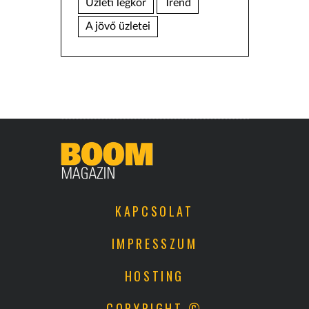
Üzleti légkör
Trend
A jövő üzletei
KAPCSOLAT
IMPRESSZUM
HOSTING
COPYRIGHT ©