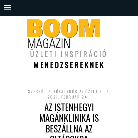
ÜZLETI INSPIRÁCIÓ
MENEDZSEREKNEK
SZERZŐ:
FŐKATEGÓRIA:
ÜZLET
2021. FEBRUÁR 24
AZ ISTENHEGYI
MAGÁNKLINIKA IS
BESZÁLLNA AZ