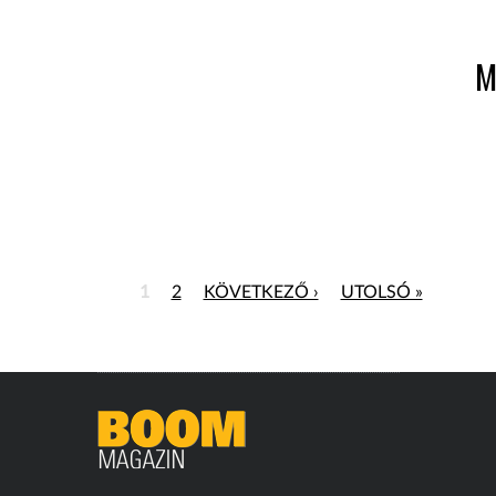
M
1
2
KÖVETKEZŐ ›
UTOLSÓ »