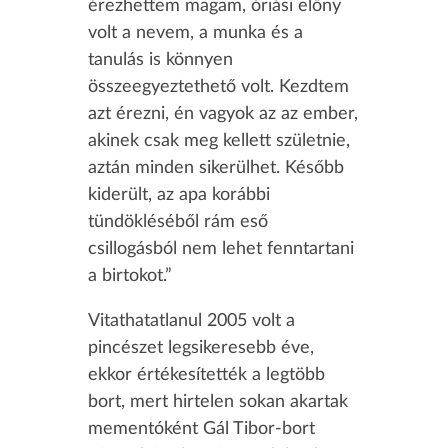
érezhettem magam, óriási előny
volt a nevem, a munka és a
tanulás is könnyen
összeegyeztethető volt. Kezdtem
azt érezni, én vagyok az az ember,
akinek csak meg kellett születnie,
aztán minden sikerülhet. Később
kiderült, az apa korábbi
tündökléséből rám eső
csillogásból nem lehet fenntartani
a birtokot.”
Vitathatatlanul 2005 volt a
pincészet legsikeresebb éve,
ekkor értékesítették a legtöbb
bort, mert hirtelen sokan akartak
mementóként Gál Tibor-bort