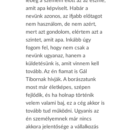
lebeg a szemem előtt az az eszme,
amit apa képviselt. Habár a
nevünk azonos, az ifjabb előtagot
nem használom, de nem azért,
mert azt gondolom, elértem azt a
szintet, amit apa. Inkább úgy
fogom fel, hogy nem csak a
nevünk ugyanaz, hanem a
küldetésünk is, amit vinnem kell
tovább. Az én fiamat is Gál
Tibornak hívják. A borászatunk
most már életképes, szépen
fejlődik, és ha holnap történik
velem valami baj, ez a cég akkor is
tovább tud működni. Ugyanis az
én személyemnek már nincs
akkora jelentősége a vállalkozás