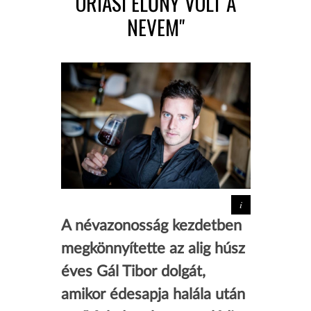
ÓRIÁSI ELŐNY VOLT A
NEVEM"
A névazonosság kezdetben
megkönnyítette az alig húsz
éves Gál Tibor dolgát,
amikor édesapja halála után