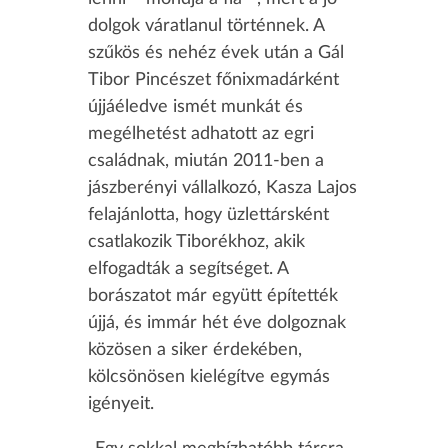
dolgok váratlanul történnek. A
szűkös és nehéz évek után a Gál
Tibor Pincészet főnixmadárként
újjáéledve ismét munkát és
megélhetést adhatott az egri
családnak, miután 2011-ben a
jászberényi vállalkozó, Kasza Lajos
felajánlotta, hogy üzlettársként
csatlakozik Tiborékhoz, akik
elfogadták a segítséget. A
borászatot már együtt építették
újjá, és immár hét éve dolgoznak
közösen a siker érdekében,
kölcsönösen kielégítve egymás
igényeit.