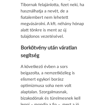
Tibornak felajánlotta, fizet neki, ha
használhatja a nevét, de a
fiatalembert nem lehetett
megvásárolni. A kft. néhány hónap
alatt tönkre is ment az új
tulajdonos vezetésével.
Borkötvény után váratlan
segítség
A következő évben a sors
beigazolta, a nemzetközileg is
elismert egykori borász
optimizmusa soha nem volt
alaptalan. Szorgalmasnak,
bizakodónak és türelmesnek kell
lenni – mondja a fia –, mert a jó