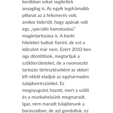
korábban sokat segítettek
anyagilag is. Az egyik legdrámaibb
pillanat az a felismerés volt,
amikor kiderült, hogy apának volt
egy „speciális kamatozású”
magántartozása is. A banki
hiteleket tudtuk fizetni, de ezt a
kölcsönt már nem. Ezért 2010-ben
úgy döntöttünk, megtartjuk a
szőlőterületeket, de a nyomasztó
tartozás törlesztéseként az akkori
kft-nkből eladjuk az egyharmados
tulajdonrészünket. Ez
megnyugvást hozott, mert a szőlő
és a munkahelyünk megmaradt.
Igaz, nem maradt tulajdonunk a
borászatban, de azt gondoltuk, ez