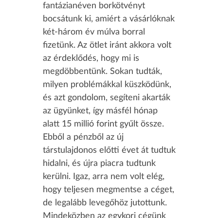
fantázianéven borkötvényt
bocsátunk ki, amiért a vásárlóknak
két-három év múlva borral
fizetünk. Az ötlet iránt akkora volt
az érdeklődés, hogy mi is
megdöbbentünk. Sokan tudták,
milyen problémákkal küszködünk,
és azt gondolom, segíteni akarták
az ügyünket, így másfél hónap
alatt 15 millió forint gyűlt össze.
Ebből a pénzből az új
társtulajdonos előtti évet át tudtuk
hidalni, és újra piacra tudtunk
kerülni. Igaz, arra nem volt elég,
hogy teljesen megmentse a céget,
de legalább levegőhöz jutottunk.
Mindeközben az egykori cégünk