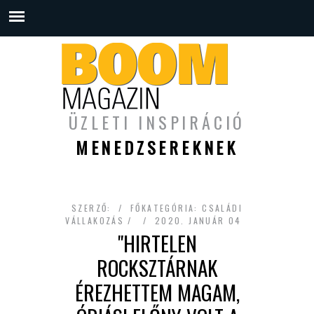
ÜZLETI INSPIRÁCIÓ
MENEDZSEREKNEK
SZERZŐ:
FŐKATEGÓRIA:
CSALÁDI
VÁLLAKOZÁS
2020. JANUÁR 04
"HIRTELEN
ROCKSZTÁRNAK
ÉREZHETTEM MAGAM,