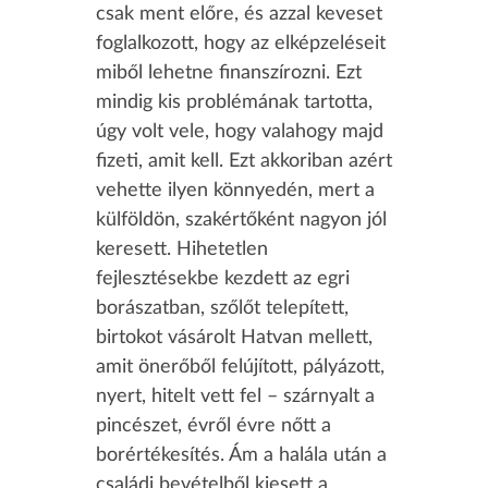
csak ment előre, és azzal keveset
foglalkozott, hogy az elképzeléseit
miből lehetne finanszírozni. Ezt
mindig kis problémának tartotta,
úgy volt vele, hogy valahogy majd
fizeti, amit kell. Ezt akkoriban azért
vehette ilyen könnyedén, mert a
külföldön, szakértőként nagyon jól
keresett. Hihetetlen
fejlesztésekbe kezdett az egri
borászatban, szőlőt telepített,
birtokot vásárolt Hatvan mellett,
amit önerőből felújított, pályázott,
nyert, hitelt vett fel – szárnyalt a
pincészet, évről évre nőtt a
borértékesítés. Ám a halála után a
családi bevételből kiesett a