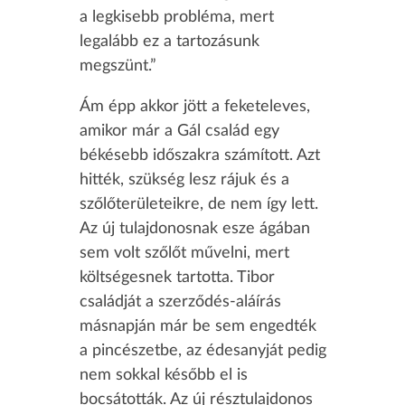
a legkisebb probléma, mert
legalább ez a tartozásunk
megszünt.”
Ám épp akkor jött a feketeleves,
amikor már a Gál család egy
békésebb időszakra számított. Azt
hitték, szükség lesz rájuk és a
szőlőterületeikre, de nem így lett.
Az új tulajdonosnak esze ágában
sem volt szőlőt művelni, mert
költségesnek tartotta. Tibor
családját a szerződés-aláírás
másnapján már be sem engedték
a pincészetbe, az édesanyját pedig
nem sokkal később el is
bocsátották. Az új résztulajdonos