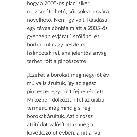
hogy a 2005-ös piaci siker
megismételhető, sőt sokszorosára
növelhető. Nem így volt. Ráadásul
egy téves döntés miatt a 2005-ös
gyengébb évjáratú szőlőből és
borból túl nagy készletet
halmoztak fel, ami jelentős anyagi
terhet rótt a pincészetre.
„Ezeket a borokat még négy-öt év
múlva is árultuk, így az egész
pincészet egy picit fejnehéz lett.
Miközben dolgoztuk fel az újabb
termést, még mindig a régi
borokat árultuk. Azt a rossz
attitűdöt valósítottuk meg a
következő öt évben, amit anyu