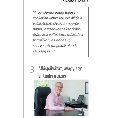
Skonda Mária
"A pandémia eddig teljesen
szokatlan kihívások elé állítja a
vállalatokat. Gyakran napról-
napra, esetenként akár óráról-
órára kell változtatni működési
formáikon, és ehhez új
szervezeti megoldásokra is
szükség van "
3
Álláspályázat, avagy egy
virtuális utazás