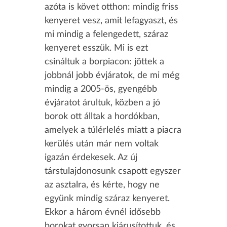
azóta is követ otthon: mindig friss
kenyeret vesz, amit lefagyaszt, és
mi mindig a felengedett, száraz
kenyeret esszük. Mi is ezt
csináltuk a borpiacon: jöttek a
jobbnál jobb évjáratok, de mi még
mindig a 2005-ös, gyengébb
évjáratot árultuk, közben a jó
borok ott álltak a hordókban,
amelyek a túlérlelés miatt a piacra
kerülés után már nem voltak
igazán érdekesek. Az új
társtulajdonosunk csapott egyszer
az asztalra, és kérte, hogy ne
együnk mindig száraz kenyeret.
Ekkor a három évnél idősebb
borokat gyorsan kiárusítottuk, és