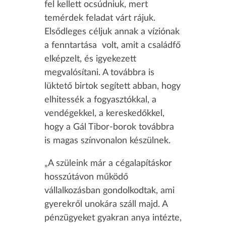
fel kellett ocsúdniuk, mert
temérdek feladat várt rájuk.
Elsődleges céljuk annak a víziónak
a fenntartása volt, amit a családfő
elképzelt, és igyekezett
megvalósítani. A továbbra is
lüktető birtok segített abban, hogy
elhitessék a fogyasztókkal, a
vendégekkel, a kereskedőkkel,
hogy a Gál Tibor-borok továbbra
is magas színvonalon készülnek.
„A szüleink már a cégalapításkor
hosszútávon működő
vállalkozásban gondolkodtak, ami
gyerekről unokára száll majd. A
pénzügyeket gyakran anya intézte,