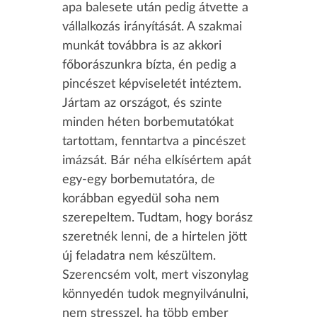
apa balesete után pedig átvette a
vállalkozás irányítását. A szakmai
munkát továbbra is az akkori
főborászunkra bízta, én pedig a
pincészet képviseletét intéztem.
Jártam az országot, és szinte
minden héten borbemutatókat
tartottam, fenntartva a pincészet
imázsát. Bár néha elkísértem apát
egy-egy borbemutatóra, de
korábban egyedül soha nem
szerepeltem. Tudtam, hogy borász
szeretnék lenni, de a hirtelen jött
új feladatra nem készültem.
Szerencsém volt, mert viszonylag
könnyedén tudok megnyilvánulni,
nem stresszel, ha több ember