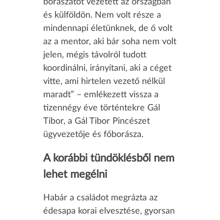
borászatot vezetett az országban
és külföldön. Nem volt része a
mindennapi életünknek, de ő volt
az a mentor, aki bár soha nem volt
jelen, mégis távolról tudott
koordinálni, irányítani, aki a céget
vitte, ami hirtelen vezető nélkül
maradt” – emlékezett vissza a
tizennégy éve történtekre Gál
Tibor, a Gál Tibor Pincészet
ügyvezetője és főborásza.
A korábbi tündöklésből nem
lehet megélni
Habár a családot megrázta az
édesapa korai elvesztése, gyorsan