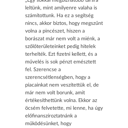
„Egy sokkal megbízhatóbb társra
leltünk, mint amilyenre valaha is
számítottunk. Ha ez a segítség
nincs, akkor biztos, hogy megszűnt
volna a pincészet, hiszen a
borászat már nem volt a miénk, a
szőlőterületeinket pedig hitelek
terhelték. Ezt fizetni kellett, és a
művelés is sok pénzt emésztett
fel. Szerencse a
szerencsétlenségben, hogy a
piacainkat nem veszítettük el, de
már nem volt borunk, amit
értékesíthettünk volna. Ekkor az
öcsém felvetette, mi lenne, ha úgy
előfinanszíroztatnánk a
működésünket, hogy