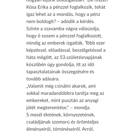
hogyan éljünk boldogabban.” De hiszen
Kósa Erika a pénzzel foglalkozik, tehát
igaz lehet az a mondás, hogy a pénz
nem boldogít? – adódik a kérdés.
Szinte a szavamba vágva válaszolja,
hogy ő sosem a pénzzel foglalkozott,
mindig az emberek izgatták. Több ezer
képzéssel, előadással, beszélgetéssel a
háta mögött, az 53.születésnapjának
küszöbén úgy gondolja, itt az idő
tapasztalatainak összegzésére és
tovább adására.
„Valamit még csinálni akarok, ami
sokkal maradandóbbra tanítja meg az
embereket, mint pusztán az anyagi
jólét megteremtése.” – mondja.
S mesél életének, környezetének,
családjának szomorú és örömteljes
élményeiről, történéseiről. Arról,