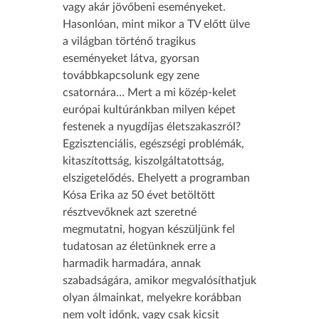
vagy akár jövőbeni eseményeket.
Hasonlóan, mint mikor a TV előtt ülve
a világban történő tragikus
eseményeket látva, gyorsan
továbbkapcsolunk egy zene
csatornára… Mert a mi közép-kelet
európai kultúránkban milyen képet
festenek a nyugdíjas életszakaszról?
Egzisztenciális, egészségi problémák,
kitaszítottság, kiszolgáltatottság,
elszigetelődés. Ehelyett a programban
Kósa Erika az 50 évet betöltött
résztvevőknek azt szeretné
megmutatni, hogyan készüljünk fel
tudatosan az életünknek erre a
harmadik harmadára, annak
szabadságára, amikor megvalósíthatjuk
olyan álmainkat, melyekre korábban
nem volt időnk, vagy csak kicsit