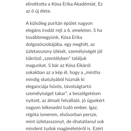
elindította a Kósa Erika Akadémiát. Ez
az ő új élete.
A külsőleg puritán épület nagyon
elegáns irodát rejt a 6. emeleten. S ha
továbbmegyünk, Kósa Erika
dolgozószobájába, egy meghitt, az
üzletasszony ízlését, személyiségét jól
tükröző „szentélyben” találjuk
magunkat. S bár az Kósa Eikáról
sokakban az a kép él, hogy a „mintha
mindig skatulyából húznák ki
eleganciája hűvös, távolságtartó
személyiséget takar”, a beszélgetésen
nyitott, az álmait felvállaló, jó ügyekért
nagyon lelkesedni tudó ember. Igaz,
régóta ismerem, elsősorban persze,
mint üzletasszonyt, de óhatatlanul sok
mindent tudok magánéletéről is. Ezért