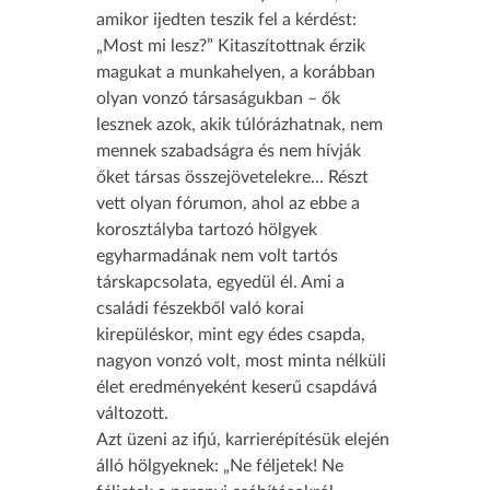
amikor ijedten teszik fel a kérdést:
„Most mi lesz?” Kitaszítottnak érzik
magukat a munkahelyen, a korábban
olyan vonzó társaságukban – ők
lesznek azok, akik túlórázhatnak, nem
mennek szabadságra és nem hívják
őket társas összejövetelekre… Részt
vett olyan fórumon, ahol az ebbe a
korosztályba tartozó hölgyek
egyharmadának nem volt tartós
társkapcsolata, egyedül él. Ami a
családi fészekből való korai
kirepüléskor, mint egy édes csapda,
nagyon vonzó volt, most minta nélküli
élet eredményeként keserű csapdává
változott.
Azt üzeni az ifjú, karrierépítésük elején
álló hölgyeknek: „Ne féljetek! Ne