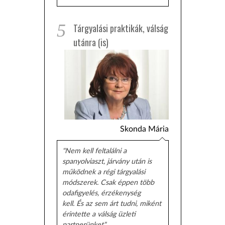
5
Tárgyalási praktikák, válság
utánra (is)
Skonda Mária
"Nem kell feltalálni a
spanyolviaszt, járvány után is
működnek a régi tárgyalási
módszerek. Csak éppen több
odafigyelés, érzékenység
kell. És az sem árt tudni, miként
érintette a válság üzleti
partnerünket"