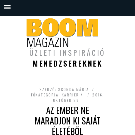
ÜZLETI INSPIRÁCIÓ
MENEDZSEREKNEK
SZERZŐ:
SKONDA MÁRIA
FŐKATEGÓRIA:
KARRIER
2016.
OKTÓBER 28
AZ EMBER NE
MARADJON KI SAJÁT
ÉLETÉBŐL