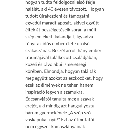
hogyan tudta feldolgozni első férje
halálát, aki 40 évesen távozott. Hogyan
tudott újrakezdeni és támogatni
egyedül maradt apósát, akivel együtt
élték át beszélgetéseik során a múlt
szép emlékeit, kalandjait, így adva
fényt az idős ember élete utolsó
szakaszának. Beszél arról, hány ember
traumájával találkozott családjában,
közeli és távolabbi ismeretségi
körében. Elmondja, hogyan találták
meg együtt azokat az eszközöket, hogy
ezek az élmények ne teher, hanem
inspiráció legyen a számukra.
Édesanyjától tanulta meg a szavak
erejét, aki mindig azt hangsúlyozta
három gyermekének: „A szép szó
vaskapukat nyit!” Ezt az útmutatót
nem egyszer kamaszlányainak