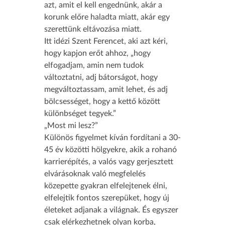
azt, amit el kell engednünk, akár a
korunk előre haladta miatt, akár egy
szerettünk eltávozása miatt.
Itt idézi Szent Ferencet, aki azt kéri,
hogy kapjon erőt ahhoz, „hogy
elfogadjam, amin nem tudok
változtatni, adj bátorságot, hogy
megváltoztassam, amit lehet, és adj
bölcsességet, hogy a kettő között
különbséget tegyek.”
„Most mi lesz?”
Különös figyelmet kíván fordítani a 30-
45 év közötti hölgyekre, akik a rohanó
karrierépítés, a valós vagy gerjesztett
elvárásoknak való megfelelés
közepette gyakran elfelejtenek élni,
elfelejtik fontos szerepüket, hogy új
életeket adjanak a világnak. És egyszer
csak elérkezhetnek olyan korba,