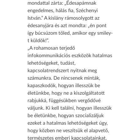
mondattal zárta: „Édesapámnak
engedelmes, hálás fia, Széchenyi
István.” A kislány rámosolygott az
édesanyjára és azt mondta: „én pont
így búcsúzom tőled, amikor egy smiley-
t küldök!”.
„A rohamosan terjedő
infokommunikációs eszközök hatalmas
lehetőségeket, tudást,
kapcsolatrendszert nyitnak meg
számunkra. De nincsenek minták,
kapaszkodók, hogyan illesszük be
életünkbe, hogy ne a kiszolgáltatott
rabjukká, függésükben vergődővé
váljunk. Ki kell találni, hogyan illesszük
be életünkbe, hogyan szocializáljuk
ezeket a hatalmas lehetőségeket úgy,
hogy közben ne veszítsük el alapvető,
természetes emberi kapcsolatainkat.