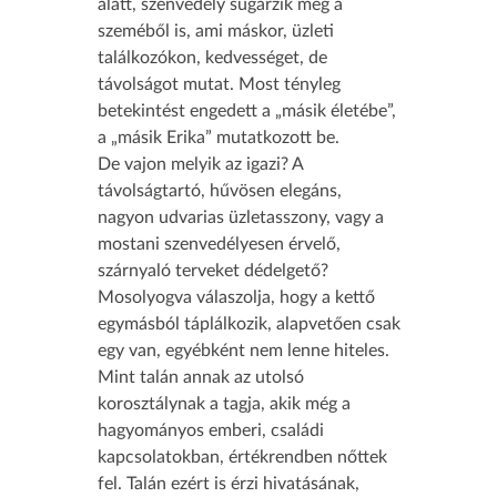
alatt, szenvedély sugárzik még a
szeméből is, ami máskor, üzleti
találkozókon, kedvességet, de
távolságot mutat. Most tényleg
betekintést engedett a „másik életébe”,
a „másik Erika” mutatkozott be.
De vajon melyik az igazi? A
távolságtartó, hűvösen elegáns,
nagyon udvarias üzletasszony, vagy a
mostani szenvedélyesen érvelő,
szárnyaló terveket dédelgető?
Mosolyogva válaszolja, hogy a kettő
egymásból táplálkozik, alapvetően csak
egy van, egyébként nem lenne hiteles.
Mint talán annak az utolsó
korosztálynak a tagja, akik még a
hagyományos emberi, családi
kapcsolatokban, értékrendben nőttek
fel. Talán ezért is érzi hivatásának,