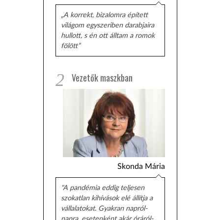
„A korrekt, bizalomra épített
világom egyszeriben darabjaira
hullott, s én ott álltam a romok
fölött”
2
Vezetők maszkban
Skonda Mária
"A pandémia eddig teljesen
szokatlan kihívások elé állítja a
vállalatokat. Gyakran napról-
napra, esetenként akár óráról-