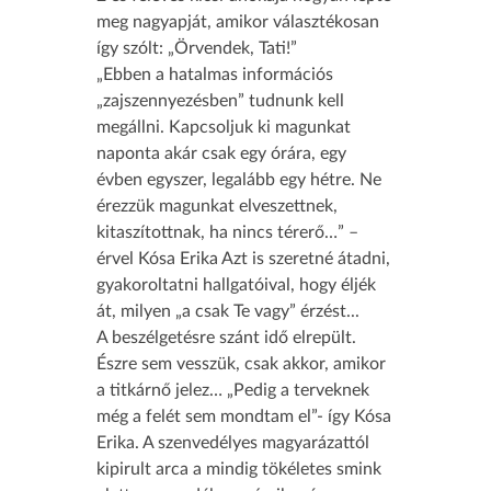
meg nagyapját, amikor választékosan
így szólt: „Örvendek, Tati!”
„Ebben a hatalmas információs
„zajszennyezésben” tudnunk kell
megállni. Kapcsoljuk ki magunkat
naponta akár csak egy órára, egy
évben egyszer, legalább egy hétre. Ne
érezzük magunkat elveszettnek,
kitaszítottnak, ha nincs térerő…” –
érvel Kósa Erika Azt is szeretné átadni,
gyakoroltatni hallgatóival, hogy éljék
át, milyen „a csak Te vagy” érzést...
A beszélgetésre szánt idő elrepült.
Észre sem vesszük, csak akkor, amikor
a titkárnő jelez… „Pedig a terveknek
még a felét sem mondtam el”- így Kósa
Erika. A szenvedélyes magyarázattól
kipirult arca a mindig tökéletes smink