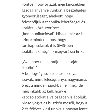
Fontos, hogy őrizzük meg kincsekben
gazdag anyanyelvünkön a beszélgetés
gyönyörűségét, ahelyett, hogy
felcseréljük a technika lehetőségei és
korlátai közé szorított
„kommunikációval”. Hiszen már az is
szinte mindennapos, hogy
társkapcsolatokat is SMS-ben
szakítanak meg”… - magyarázza Erika.
„Az ember ne maradjon ki a saját
életéből”
A boldogsághoz kellenek az olyan
szavak, mint feleség, anya, nagymama,
ő ezt a mindennapokban éli meg, de
még inkább az kell, hogy e
kapcsolatokat a valóságban is ápoljuk.
Mosolyogva és büszkén meséli, hogy a
2 és féléves kicsi unokája hogyan lepte