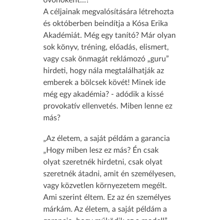
óvónőként…?
A céljainak megvalósítására létrehozta
és októberben beindítja a Kósa Erika
Akadémiát. Még egy tanító? Már olyan
sok könyv, tréning, előadás, elismert,
vagy csak önmagát reklámozó „guru”
hirdeti, hogy nála megtalálhatják az
emberek a bölcsek kövét! Minek ide
még egy akadémia? - adódik a kissé
provokatív ellenvetés. Miben lenne ez
más?
„Az életem, a saját példám a garancia
„Hogy miben lesz ez más? Én csak
olyat szeretnék hirdetni, csak olyat
szeretnék átadni, amit én személyesen,
vagy közvetlen környezetem megélt.
Ami szerint éltem. Ez az én személyes
márkám. Az életem, a saját példám a