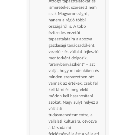
Átfogó tapasztalatokat és
ismereteket szerezett nem
csak Magyarországról,
hanem a régió többi
országáról is. A több
évtizedes vezetői
tapasztalataira alapozva
gazdasági tanácsadóként,
vezető - és vállalat fejlesztő
mentorként dolgozik,
"aranybányászként" – azt
vallja, hogy mindenkiben és
minden szervezetben ott
vannak az értékek, csak fel
kell tárni és megfelelő
módon kell hasznosítani
azokat. Nagy súlyt helyez a
vállalati
tudásmenedzsmentre, a
vállalati kultúrára, ötvözve
a társadalmi
felelősségvállalást a vállalati