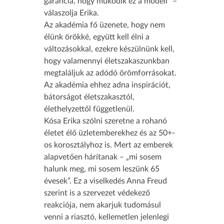
garancia, hogy működik ez a modell” –
válaszolja Erika.
Az akadémia fő üzenete, hogy nem
élünk örökké, együtt kell élni a
változásokkal, ezekre készülnünk kell,
hogy valamennyi életszakaszunkban
megtaláljuk az adódó örömforrásokat.
Az akadémia ehhez adna inspirációt,
bátorságot életszakasztól,
élethelyzettől függetlenül.
Kósa Erika szólni szeretne a rohanó
életet élő üzletemberekhez és az 50+-
os korosztályhoz is. Mert az emberek
alapvetően hárítanak – „mi sosem
halunk meg, mi sosem leszünk 65
évesek”. Ez a viselkedés Anna Freud
szerint is a szervezet védekező
reakciója, nem akarjuk tudomásul
venni a riasztó, kellemetlen jelenlegi