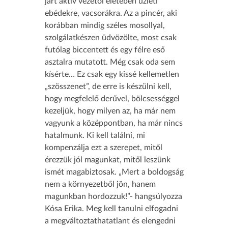
járt aktív vezetői életében üzleti
ebédekre, vacsorákra. Az a pincér, aki
korábban mindig széles mosollyal,
szolgálatkészen üdvözölte, most csak
futólag biccentett és egy félre eső
asztalra mutatott. Még csak oda sem
kísérte… Ez csak egy kissé kellemetlen
„szösszenet”, de erre is készülni kell,
hogy megfelelő derűvel, bölcsességgel
kezeljük, hogy milyen az, ha már nem
vagyunk a középpontban, ha már nincs
hatalmunk. Ki kell találni, mi
kompenzálja ezt a szerepet, mitől
érezzük jól magunkat, mitől leszünk
ismét magabiztosak. „Mert a boldogság
nem a környezetből jön, hanem
magunkban hordozzuk!”- hangsúlyozza
Kósa Erika. Meg kell tanulni elfogadni
a megváltoztathatatlant és elengedni