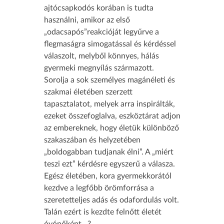
ajtócsapkodós korában is tudta
használni, amikor az első
„odacsapós”reakcióját legyűrve a
flegmaságra simogatással és kérdéssel
válaszolt, melyből könnyes, hálás
gyermeki megnyílás származott.
Sorolja a sok személyes magánéleti és
szakmai életében szerzett
tapasztalatot, melyek arra inspirálták,
ezeket összefoglalva, eszköztárat adjon
az embereknek, hogy életük különböző
szakaszában és helyzetében
„boldogabban tudjanak élni”. A „miért
teszi ezt” kérdésre egyszerű a válasza.
Egész életében, kora gyermekkorától
kezdve a legfőbb örömforrása a
szeretetteljes adás és odafordulás volt.
Talán ezért is kezdte felnőtt életét