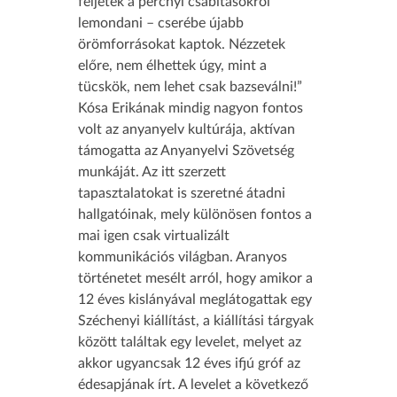
féljetek a percnyi csábításokról
lemondani – cserébe újabb
örömforrásokat kaptok. Nézzetek
előre, nem élhettek úgy, mint a
tücskök, nem lehet csak bazseválni!”
Kósa Erikának mindig nagyon fontos
volt az anyanyelv kultúrája, aktívan
támogatta az Anyanyelvi Szövetség
munkáját. Az itt szerzett
tapasztalatokat is szeretné átadni
hallgatóinak, mely különösen fontos a
mai igen csak virtualizált
kommunikációs világban. Aranyos
történetet mesélt arról, hogy amikor a
12 éves kislányával meglátogattak egy
Széchenyi kiállítást, a kiállítási tárgyak
között találtak egy levelet, melyet az
akkor ugyancsak 12 éves ifjú gróf az
édesapjának írt. A levelet a következő