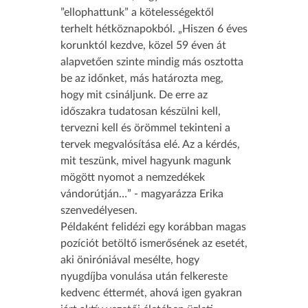
”ellophattunk” a kötelességektől
terhelt hétköznapokból. „Hiszen 6 éves
korunktól kezdve, közel 59 éven át
alapvetően szinte mindig más osztotta
be az időnket, más határozta meg,
hogy mit csináljunk. De erre az
időszakra tudatosan készülni kell,
tervezni kell és örömmel tekinteni a
tervek megvalósítása elé. Az a kérdés,
mit teszünk, mivel hagyunk magunk
mögött nyomot a nemzedékek
vándorútján…” - magyarázza Erika
szenvedélyesen.
Példaként felidézi egy korábban magas
pozíciót betöltő ismerősének az esetét,
aki öniróniával mesélte, hogy
nyugdíjba vonulása után felkereste
kedvenc éttermét, ahová igen gyakran