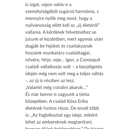
is izgat, vajon valós-e a
személyiségéből sugárzó harmónia, s
mennyire nyílik meg most, hogy a
nyilvánosság előtt kell az „új életéről”
vallania. A kérdések felvetéséhez se
jutunk el kezdetben, mert egymás után
dugják be fejüket és csatlakoznak
hozzánk munkatárs-családtagjai,
nővére, férje, veje… Igen, a Consequit
családi vállalkozás volt – a beszélgetés
idején még nem volt meg a teljes váltás
-, az új is részben az lesz.
„Valamit még csinálni akarok…”
És már benne is vagyunk a téma
közepében. A család Kósa Erika
életének fontos része. De ennél több
is: „Az foglalkoztat egy ideje, miként
lehet az embereknek megtanítani,