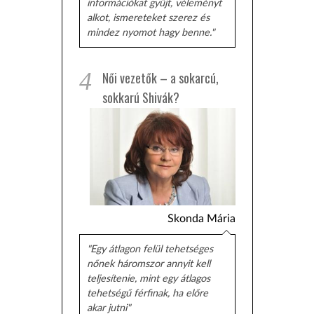
információkat gyűjt, véleményt
alkot, ismereteket szerez és
mindez nyomot hagy benne."
4
Női vezetők – a sokarcú,
sokkarú Shivák?
Skonda Mária
"Egy átlagon felül tehetséges
nőnek háromszor annyit kell
teljesítenie, mint egy átlagos
tehetségű férfinak, ha előre
akar jutni"