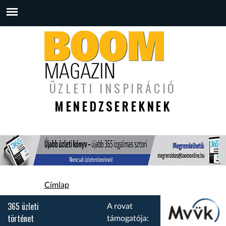
ÜZLETI INSPIRÁCIÓ
MENEDZSEREKNEK
Jelenlegi hely
Címlap
365 üzleti
A rovat
történet
támogatója: