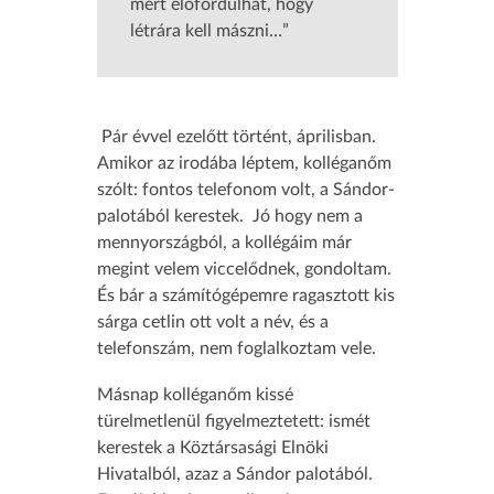
mert előfordulhat, hogy
létrára kell mászni…”
Pár évvel ezelőtt történt, áprilisban.
Amikor az irodába léptem, kolléganőm
szólt: fontos telefonom volt, a Sándor-
palotából kerestek. Jó hogy nem a
mennyországból, a kollégáim már
megint velem viccelődnek, gondoltam.
És bár a számítógépemre ragasztott kis
sárga cetlin ott volt a név, és a
telefonszám, nem foglalkoztam vele.
Másnap kolléganőm kissé
türelmetlenül figyelmeztetett: ismét
kerestek a Köztársasági Elnöki
Hivatalból, azaz a Sándor palotából.