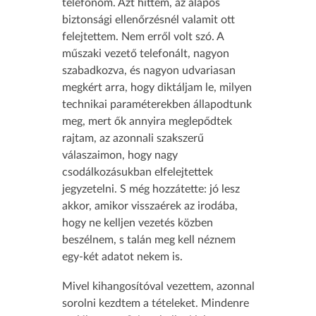
telefonom. Azt hittem, az alapos
biztonsági ellenőrzésnél valamit ott
felejtettem. Nem erről volt szó. A
műszaki vezető telefonált, nagyon
szabadkozva, és nagyon udvariasan
megkért arra, hogy diktáljam le, milyen
technikai paraméterekben állapodtunk
meg, mert ők annyira meglepődtek
rajtam, az azonnali szakszerű
válaszaimon, hogy nagy
csodálkozásukban elfelejtettek
jegyzetelni. S még hozzátette: jó lesz
akkor, amikor visszaérek az irodába,
hogy ne kelljen vezetés közben
beszélnem, s talán meg kell néznem
egy-két adatot nekem is.
Mivel kihangosítóval vezettem, azonnal
sorolni kezdtem a tételeket. Mindenre