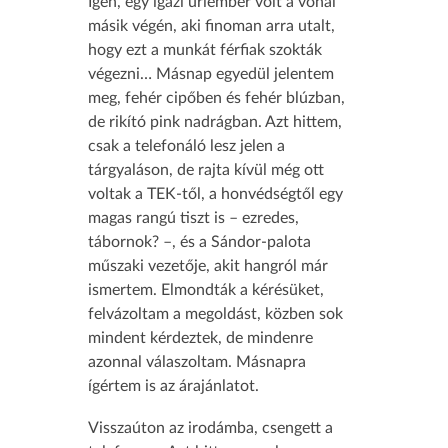
Igen, egy igazi úriember volt a vonal
másik végén, aki finoman arra utalt,
hogy ezt a munkát férfiak szokták
végezni… Másnap egyedül jelentem
meg, fehér cipőben és fehér blúzban,
de rikító pink nadrágban. Azt hittem,
csak a telefonáló lesz jelen a
tárgyaláson, de rajta kívül még ott
voltak a TEK-től, a honvédségtől egy
magas rangú tiszt is – ezredes,
tábornok? –, és a Sándor-palota
műszaki vezetője, akit hangról már
ismertem. Elmondták a kérésüket,
felvázoltam a megoldást, közben sok
mindent kérdeztek, de mindenre
azonnal válaszoltam. Másnapra
ígértem is az árajánlatot.
Visszaúton az irodámba, csengett a