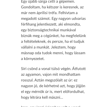
Egy újabb sárga cetli a gépemen.
Gondoltam, ha kétszer is keresnek, az
már nem áprilisi tréfa. Felhívtam a
megadott számot. Egy nagyon udvarias
férfihang jelentkezett, aki elmondta,
egy biztonságtechnikai munkával
bíznák meg a cégünket, ha megfelelünk
a feltételeknek, és persze, ha el tudjuk
vállalni a munkát. Jeleztem, hogy
másnap oda tudok menni, hogy lássam
a környezetet.
Síri csönd a vonal túlsó végén. Átfutott
az agyamon, vajon mit mondhattam
rosszul. Aztán megszólalt az úr: ez
nagyon jó, de kérhetné azt, hogy jöjjön
el egy mérnök úr is, mert előfordulhat,
hogy létrára kell mászni…