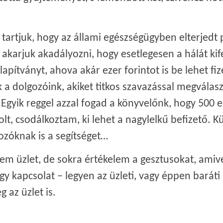
rtjuk, hogy az állami egészségügyben elterjedt 
akarjuk akadályozni, hogy esetlegesen a hálát kif
pítványt, ahova akár ezer forintot is be lehet fiz
 dolgozóink, akiket titkos szavazással megválasz
. Egyik reggel azzal fogad a könyvelőnk, hogy 500 e
olt, csodálkoztam, ki lehet a nagylelkű befizető. K
ozóknak is a segítséget…
 üzlet, de sokra értékelem a gesztusokat, amivel
 egy kapcsolat – legyen az üzleti, vagy éppen barát
g az üzlet is.