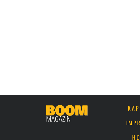
KAP
IMP
HO