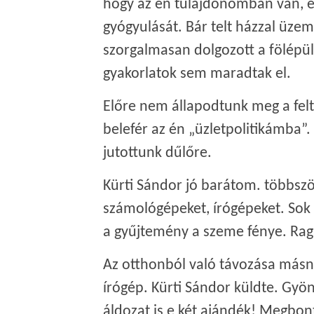
hogy az én tulajdonomban van, é
gyógyulását. Bár telt házzal üzem
szorgalmasan dolgozott a fölépülé
gyakorlatok sem maradtak el.
Előre nem állapodtunk meg a felt
belefér az én „üzletpolitikámba”
jutottunk dűlőre.
Kürti Sándor jó barátom. többszö
számológépeket, írógépeket. Sok
a gyűjtemény a szeme fénye. Raga
Az otthonból való távozása másna
írógép. Kürti Sándor küldte. Gyön
áldozat is e két ajándék! Megbon