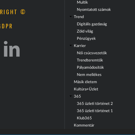
Multik
RIGHT ©
Nyomtatott számok
Trend
GDPR
Digitális gazdaság
Zöld világ
Pénzügyek
Karrier
Női csúcsvezetők
Trendteremtők
Pályamódosítók
Nem mellékes
Másik életem
Kultúra+Üzlet
365
365 üzleti történet 2
365 üzleti történet 1
Klub365
Kommentár