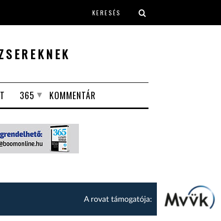
Keresés űrlap
ZSEREKNEK
T
365
KOMMENTÁR
A rovat támogatója: