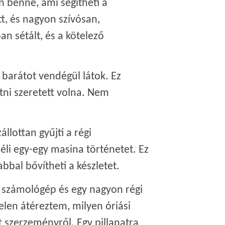
 benne, ami segítheti a
tt, és nagyon szívósan,
n sétált, és a kötelező
 barátot vendégül látok. Ez
tni szeretett volna. Nem
lottan gyűjti a régi
li egy-egy masina történetet. Ez
bal bővítheti a készletet.
r számológép és egy nagyon régi
elen átéreztem, milyen óriási
t szerzeményről. Egy pillanatra