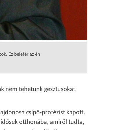
ok. Ez belefér az én
ak nem tehetünk gesztusokat.
lajdonosa csípő-protézist kapott.
idősek otthonába, amiről tudta,