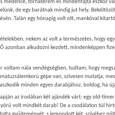
s medence, tornaterem és mindenfajta eszköz van
elünk, de egy barátnak mindig jut hely. Beköltözö
sén. Talán egy hónapig volt ott, mankóval kitartóa
ételekben, nekem az volt a természetes, hogy egy
. Ő azonban alkudozni kezdett, mindenképpen fize
r voltam nála vendégségben, tudtam, hogy megszál
 matuzsálemkorú gépe van, szívesen mutatja, mesé
szkodik minden egyes darabjához, boldog, ha újab
pján az irodában két ajándék várt: egy old-time
yörű volt mindkét darab! De a csodálaton túl hirt
totta gyűjteményét, s lemondott két, szívéhez nőt