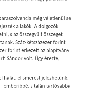
paraszolvencia még véletlenül se
ejezzék a lakók. A dolgozók
etni, s az összegyűlt összeget
tanak. Száz-kétszázezer forint
zer forint érkezett az alapítvány
ürti Sándor volt. Úgy érezte,
 hálát, elismerést jelezhetünk.
i – emberibbé, s talán tartósabbá