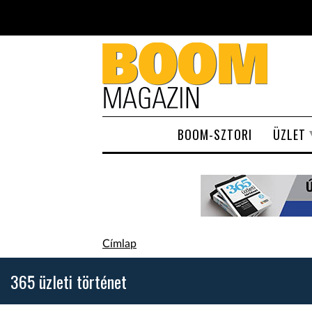
Ugrás a tartalomra
BOOM-SZTORI
ÜZLET
Jelenlegi hely
Címlap
365 üzleti történet