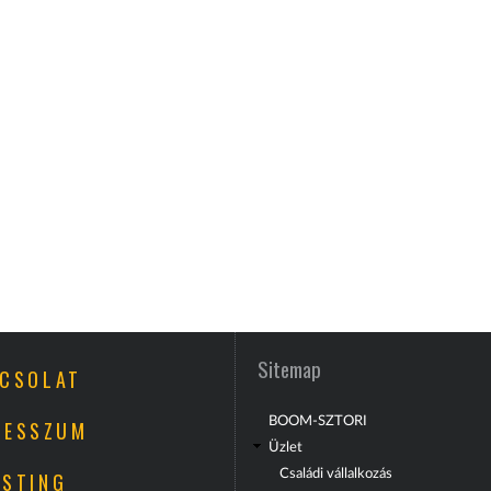
Sitemap
CSOLAT
BOOM-SZTORI
RESSZUM
Üzlet
Családi vállalkozás
STING