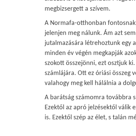
megbizsergett a szívem.
A Normafa-otthonban fontosnak ta
jelenjen meg nálunk. Ám azt sem 
jutalmazására létrehoztunk egy ala
minden év végén megkapják azok a
szokott összejönni, ezt osztjuk ki
számlájára. Ott ez óriási összeg v
valahogy meg kell hálálnia a dolg
A barátság számomra továbbra sem
Ezektől az apró jelzésektől válik
is. Ezektől szép az élet, s talán mé