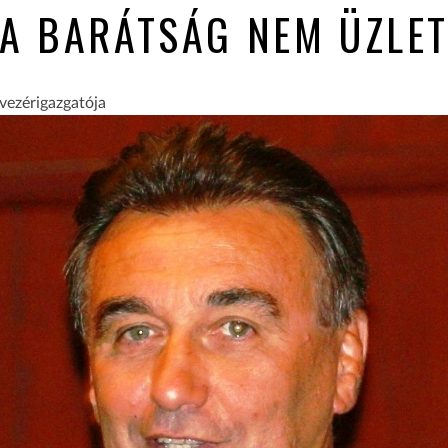
A BARÁTSÁG NEM ÜZLE
 vezérigazgatója