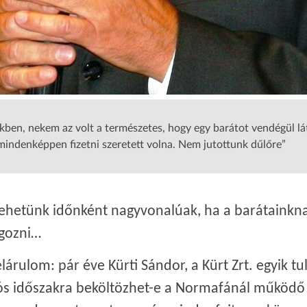
kben, nekem az volt a természetes, hogy egy barátot vendégül lát
 mindenképpen fizetni szeretett volna. Nem jutottunk dűlőre”
lehetünk időnként nagyvonalúak, ha a barátainkn
gozni…
lárulom: pár éve Kürti Sándor, a Kürt Zrt. egyik tu
iós időszakra beköltözhet-e a Normafánál működő 